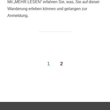
Mit „MEHR LESEN“ erfahren Sie, was, Sie auf dieser
Wanderung erleben können und gelangen zur
Anmeldung.
Seitennummerierung
1
2
der
Beiträge