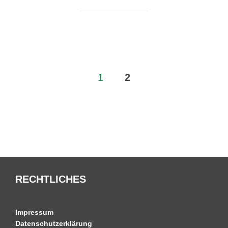
Seitennummerierung
1
2
der
Beiträge
RECHTLICHES
Impressum
Datenschutzerklärung