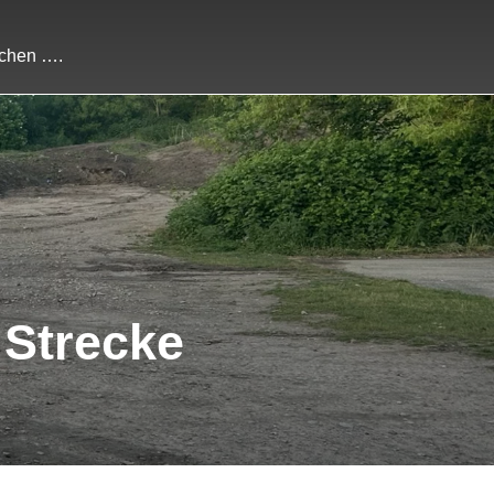
chen ….
 Strecke