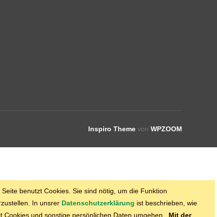
Inspiro Theme
von
WPZOOM
 Seite benutzt Cookies. Sie sind nötig, um die Funktion
rzustellen. In unsrer
Datenschutzerklärung
ist beschrieben, wie
it Cookies und sonstige persönlichen Daten umgehen.
Mit der