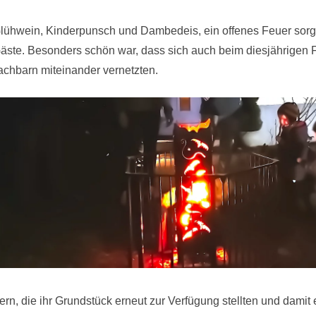
. Glühwein, Kinderpunsch und Dambedeis, ein offenes Feuer so
Gäste. Besonders schön war, dass sich auch beim diesjährigen
chbarn miteinander vernetzten.
ern, die ihr Grundstück erneut zur Verfügung stellten und damit