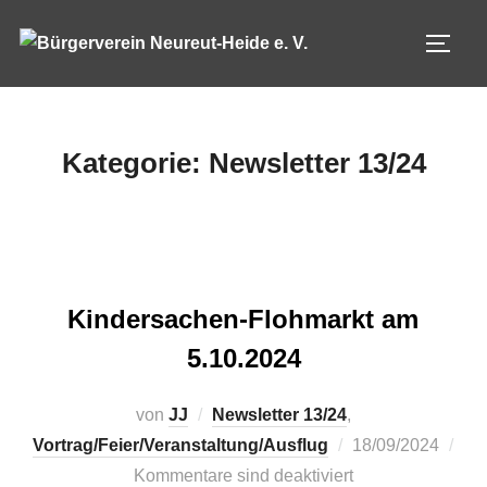
Zum
Inhalt
SEIT
springen
Kategorie:
Newsletter 13/24
Kindersachen-Flohmarkt am
5.10.2024
von
JJ
Newsletter 13/24
,
Veröffentlicht
Vortrag/Feier/Veranstaltung/Ausflug
18/09/2024
am
Kommentare sind deaktiviert